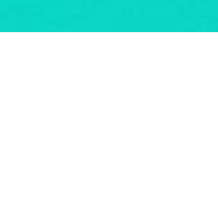
RESUMEN
Creencias estudiadas
Todas las creencias vistas hasta la fecha